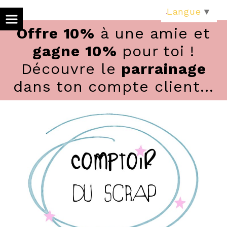
Panneau de gestion des cookies
Langue
▼
Offre 10%
à une amie et
gagne 10%
pour toi !
Découvre le
parrainage
dans ton compte client...