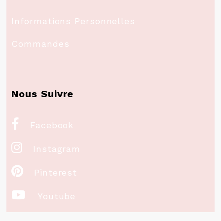
Informations Personnelles
Commandes
Nous Suivre

Facebook

Instagram

Pinterest

Youtube