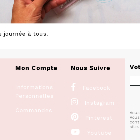
e journée à tous.
Vo
Mon Compte
Nous Suivre

Informations
Facebook
Personnelles

Instagram
Commandes
Vous

Pinterest
Vous
cont
site.

Youtube