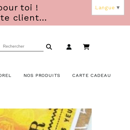
our toi !
Langue
▼
 client...
OREL
NOS PRODUITS
CARTE CADEAU