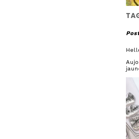
TAG
Post
Hell
Aujo
jaun