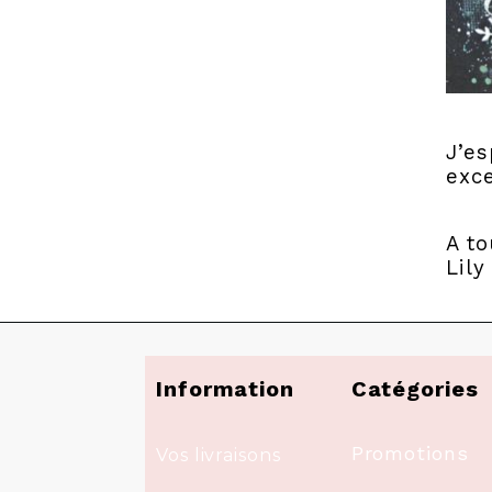
J’es
exc
A to
Lily
Information
Catégories
Promotions
Vos livraisons