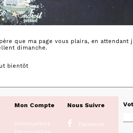
père que ma page vous plaira, en attendant 
ellent dimanche.
ut bientôt
Vo
Mon Compte
Nous Suivre

Informations
Facebook
Personnelles