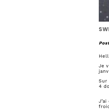
SWE
Post
Hell
Je 
jan
Sur 
4 do
J’ai
froi