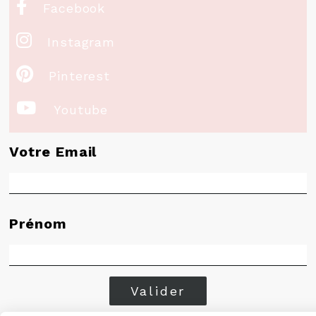

Facebook

Instagram

Pinterest

Youtube
Votre Email
Prénom
Valider