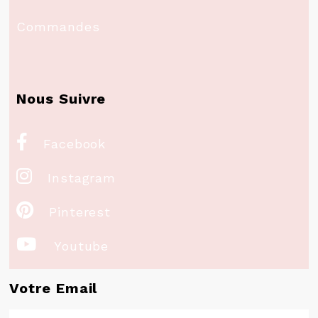
Commandes
Nous Suivre

Facebook

Instagram

Pinterest

Youtube
Votre Email