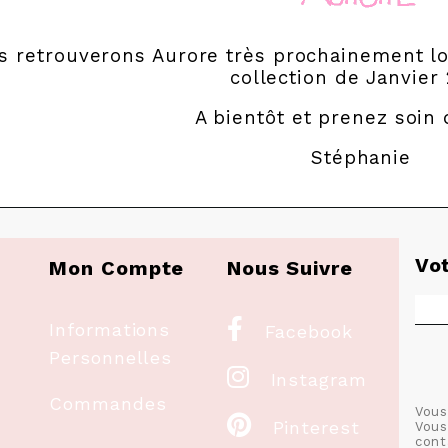
s retrouverons Aurore très prochainement lo
collection de Janvier 
A bientôt et prenez soin 
Stéphanie
Vo
Mon Compte
Nous Suivre

Informations
Facebook
Personnelles

Instagram
Commandes
Vous

Pinterest
Vous
cont