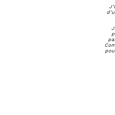
J’
d’u
J
p
pa
Com
pou