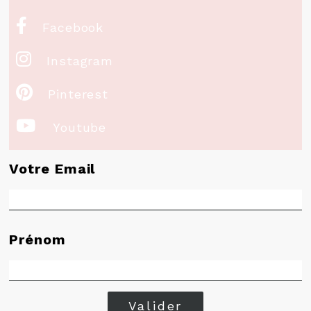

Facebook

Instagram

Pinterest

Youtube
Votre Email
Prénom
Valider