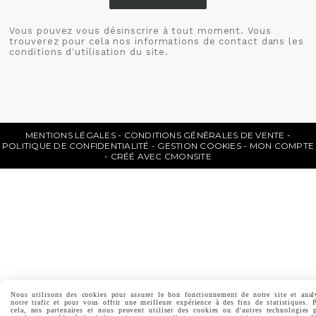
Vous pouvez vous désinscrire à tout moment. Vous
trouverez pour cela nos informations de contact dans les
conditions d'utilisation du site.
MENTIONS LÉGALES
CONDITIONS GÉNÉRALES DE VENTE
POLITIQUE DE CONFIDENTIALITÉ
GESTION COOKIES
MON COMPTE
CRÉÉ AVEC CMONSITE
Nous utilisons des cookies pour assurer le bon fonctionnement de notre site et anal
notre trafic et pour vous offrir une meilleure expérience à des fins de statistiques. 
cela, nos partenaires et nous peuvent utiliser des cookies ou d'autres technologies 