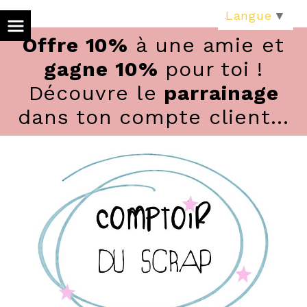
Panneau de gestion des cookies
Langue
▼
Offre 10%
à une amie et
gagne 10%
pour toi !
Découvre le
parrainage
dans ton compte client...