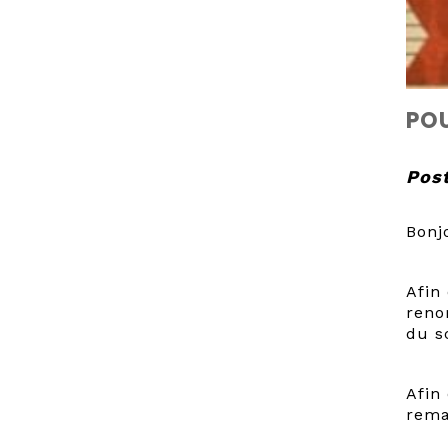
POU
Post
Bonj
Afin
reno
du s
Afin
rema