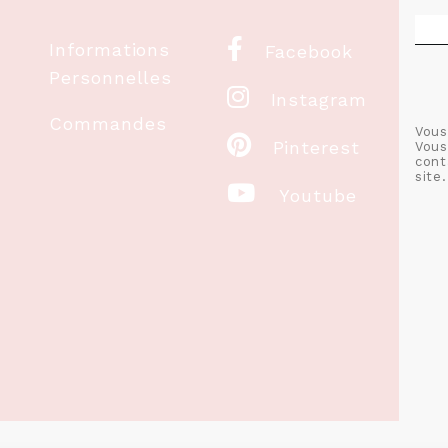

Informations
Facebook
Personnelles

Instagram
Commandes
Vous

Pinterest
Vous
cont
site.

Youtube