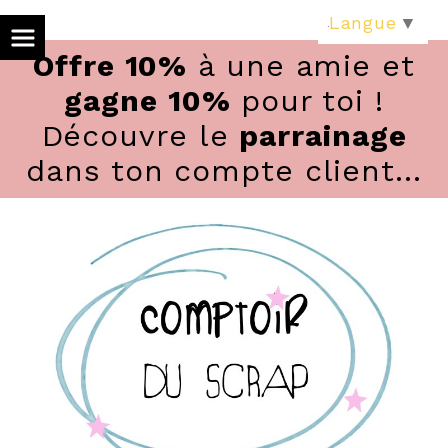
Panneau de gestion des cookies
Langue
▼
Offre 10%
à une amie et
gagne 10%
pour toi !
Découvre le
parrainage
dans ton compte client...