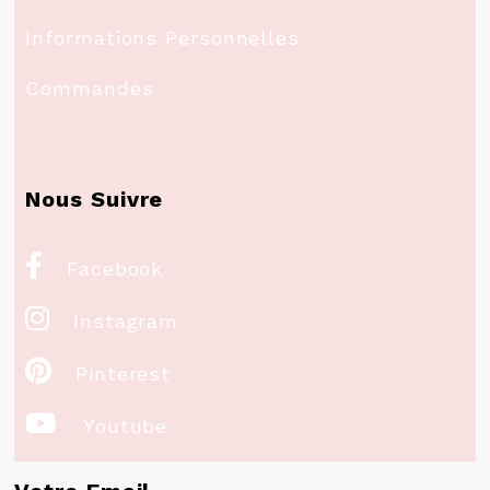
Informations Personnelles
Commandes
Nous Suivre

Facebook

Instagram

Pinterest

Youtube