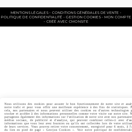
MENTIONS LÉGALES
CONDITIONS GÉNÉRALES DE VENTE
POLITIQUE DE CONFIDENTIALITÉ
GESTION COOKIES
MON COMPTE
CRÉÉ AVEC CMONSITE
Nous utilisons des cookies pour assurer le bon fonctionnement de notre site et anal
notre trafic et pour vous offrir une meilleure expérience à des fins de statistiques. 
cela, nos partenaires et nous peuvent utiliser des cookies ou d'autres technologies 
stocker et accéder à des informations personnelles comme votre visite sur notre site. 
partageons également des informations sur l'utilisation de notre site avec nos partenaire
médias sociaux, de publicité et d'analyse, qui peuvent combiner celles-ci avec d'au
informations que vous leur avez fournies ou qu'ils ont collectées lors de votre utilisa
de leurs services. Vous pouvez retirer votre consentement, enregistré pour 6 mois, à l'
du lien en pied de page « Gestion Cookies ». Voir notre politique de confidentiali