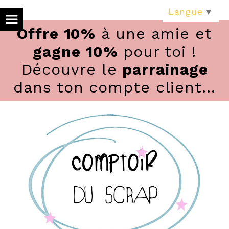
Panneau de gestion des cookies
Langue
▼
Offre 10%
à une amie et
gagne 10%
pour toi !
Découvre le
parrainage
dans ton compte client...