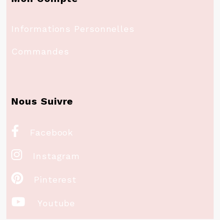
Informations Personnelles
Commandes
Nous Suivre

Facebook

Instagram

Pinterest

Youtube