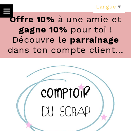
Panneau de gestion des cookies
Langue
▼
Offre 10%
à une amie et
gagne 10%
pour toi !
Découvre le
parrainage
dans ton compte client...