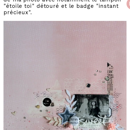
"étoile toi" détouré et le badge "instant
précieux".