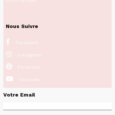
Commandes
Nous Suivre

Facebook

Instagram

Pinterest

Youtube
Votre Email