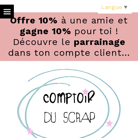
Panneau de gestion des cookies
Langue
▼
Offre 10%
à une amie et
gagne 10%
pour toi !
Découvre le
parrainage
dans ton compte client...