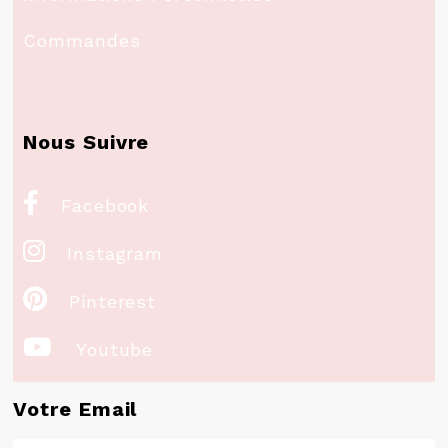
Commandes
Nous Suivre

Facebook

Instagram

Pinterest

Youtube
Votre Email