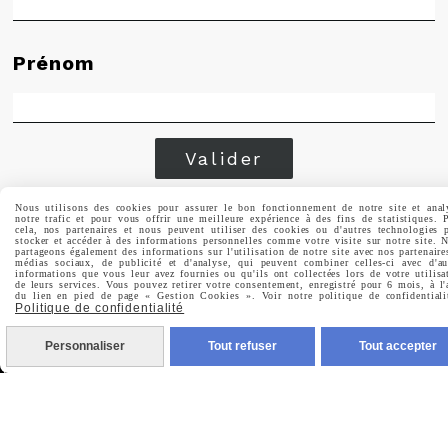
Prénom
Valider
Vous pouvez vous désinscrire à tout moment. Vous
Nous utilisons des cookies pour assurer le bon fonctionnement de notre site et anal
notre trafic et pour vous offrir une meilleure expérience à des fins de statistiques. 
trouverez pour cela nos informations de contact dans les
cela, nos partenaires et nous peuvent utiliser des cookies ou d'autres technologies 
conditions d'utilisation du site.
stocker et accéder à des informations personnelles comme votre visite sur notre site. 
partageons également des informations sur l'utilisation de notre site avec nos partenaire
médias sociaux, de publicité et d'analyse, qui peuvent combiner celles-ci avec d'au
informations que vous leur avez fournies ou qu'ils ont collectées lors de votre utilisa
de leurs services. Vous pouvez retirer votre consentement, enregistré pour 6 mois, à l'
du lien en pied de page « Gestion Cookies ». Voir notre politique de confidentiali
Politique de confidentialité
Personnaliser
Tout refuser
Tout accepter
MENTIONS LÉGALES
CONDITIONS GÉNÉRALES DE VENTE
POLITIQUE DE CONFIDENTIALITÉ
GESTION COOKIES
MON COMPTE
CRÉÉ AVEC CMONSITE