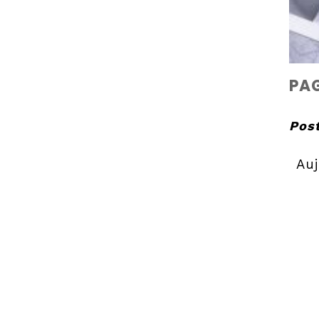
PA
Post
Auj