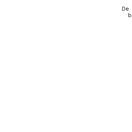
De 
b