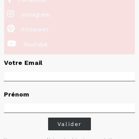

Instagram

Pinterest

Youtube
Votre Email
Prénom
Valider