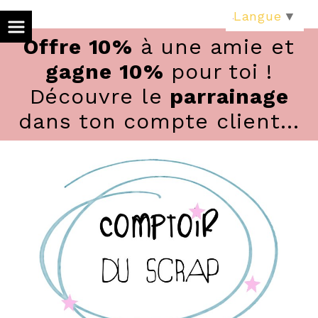
Panneau de gestion des cookies
Langue
▼
Offre 10%
à une amie et
gagne 10%
pour toi !
Découvre le
parrainage
dans ton compte client...