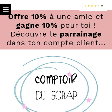
Panneau de gestion des cookies
Langue
▼
Offre 10%
à une amie et
gagne 10%
pour toi !
Découvre le
parrainage
dans ton compte client...