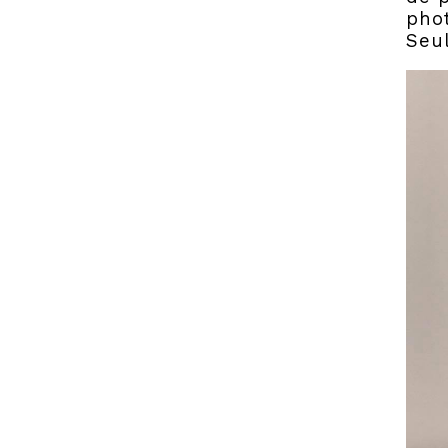
phot
Seul