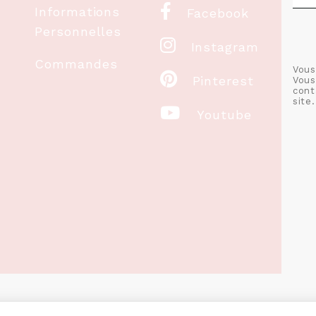

Informations
Facebook
Personnelles

Instagram
Commandes
Vous

Pinterest
Vous
cont
site.

Youtube