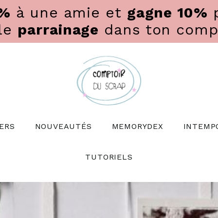
0%
à une amie et
gagne 10%
p
 le
parrainage
dans ton compte
ERS
NOUVEAUTÉS
MEMORYDEX
INTEMP
TUTORIELS