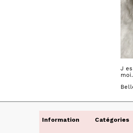
J es
moi.
Bel
Information
Catégories