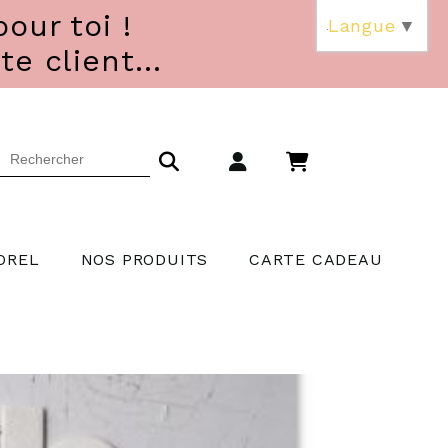
our toi !
Langue
▼
 client...
OREL
NOS PRODUITS
CARTE CADEAU