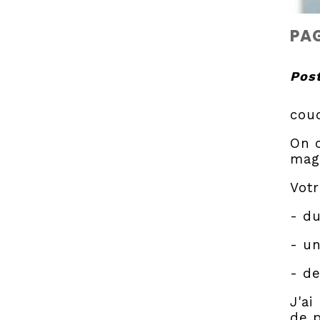
PAG
Post
cou
On c
magn
Votr
- du
- un
- de
J'ai
de p