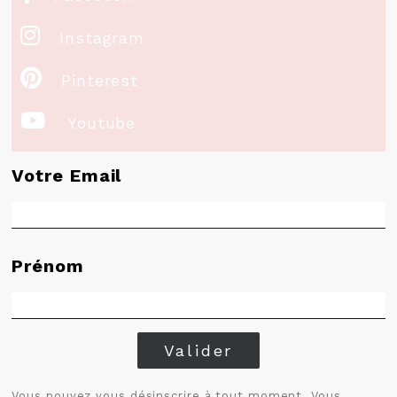

Instagram

Pinterest

Youtube
Votre Email
Prénom
Valider
Vous pouvez vous désinscrire à tout moment. Vous