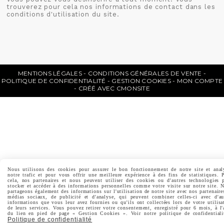
trouverez pour cela nos informations de contact dans les
conditions d'utilisation du site.
MENTIONS LÉGALES
CONDITIONS GÉNÉRALES DE VENTE
POLITIQUE DE CONFIDENTIALITÉ
GESTION COOKIES
MON COMPTE
CRÉÉ AVEC CMONSITE
Nous utilisons des cookies pour assurer le bon fonctionnement de notre site et anal
notre trafic et pour vous offrir une meilleure expérience à des fins de statistiques. 
cela, nos partenaires et nous peuvent utiliser des cookies ou d'autres technologies 
stocker et accéder à des informations personnelles comme votre visite sur notre site. 
partageons également des informations sur l'utilisation de notre site avec nos partenaire
médias sociaux, de publicité et d'analyse, qui peuvent combiner celles-ci avec d'au
informations que vous leur avez fournies ou qu'ils ont collectées lors de votre utilisa
de leurs services. Vous pouvez retirer votre consentement, enregistré pour 6 mois, à l'
du lien en pied de page « Gestion Cookies ». Voir notre politique de confidentiali
Politique de confidentialité