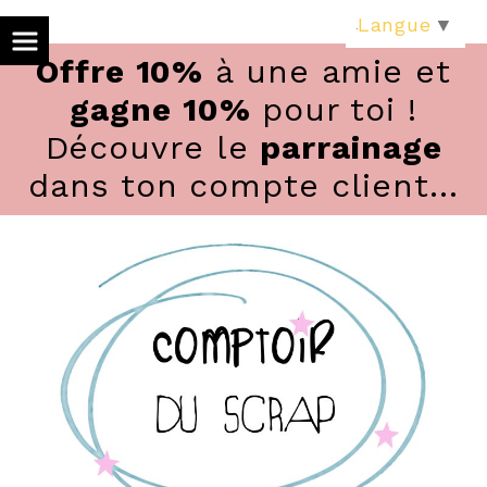
Panneau de gestion des cookies
Langue
▼
Offre 10%
à une amie et
gagne 10%
pour toi !
Découvre le
parrainage
dans ton compte client...