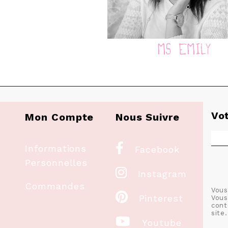
Vo
Mon Compte
Nous Suivre

Informations
Facebook
Personnelles

Instagram
Commandes
Vous

Pinterest
Vous
cont
site.

Youtube