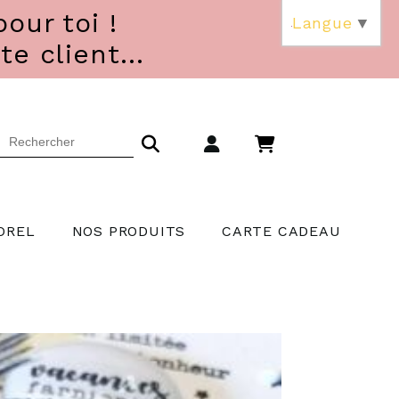
our toi !
Langue
▼
 client...
OREL
NOS PRODUITS
CARTE CADEAU