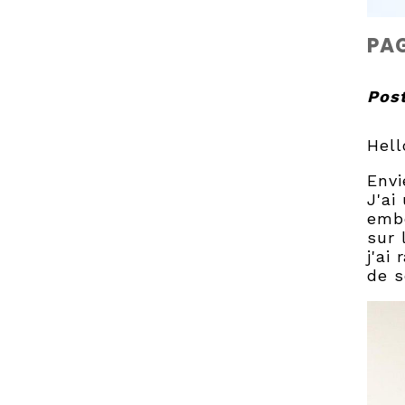
PAG
Post
Hell
Envi
J'ai
embe
sur
j'ai
de s