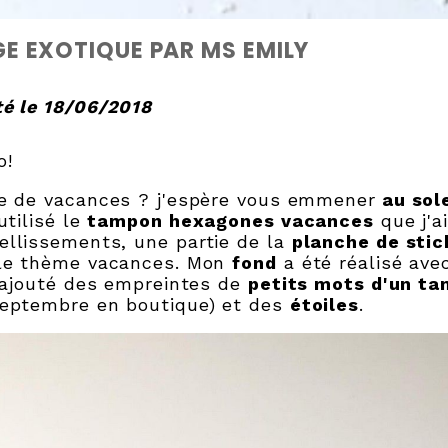
E EXOTIQUE PAR MS EMILY
é le 18/06/2018
o!
e de vacances ? j'espère vous emmener
au sole
 utilisé le
tampon hexagones vacances
que j'a
llissements, une partie de la
planche de stic
 le thème vacances. Mon
fond
a été réalisé av
 rajouté des empreintes de
petits mots d'un t
eptembre en boutique) et des
étoiles
.