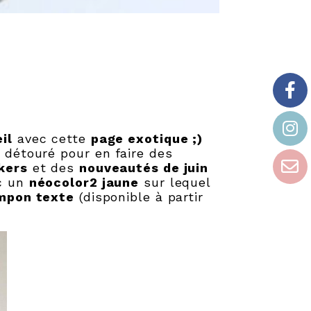
il
avec cette
page exotique ;)
i détouré pour en faire des
kers
et des
nouveautés de juin
ec un
néocolor2 jaune
sur lequel
ampon texte
(disponible à partir