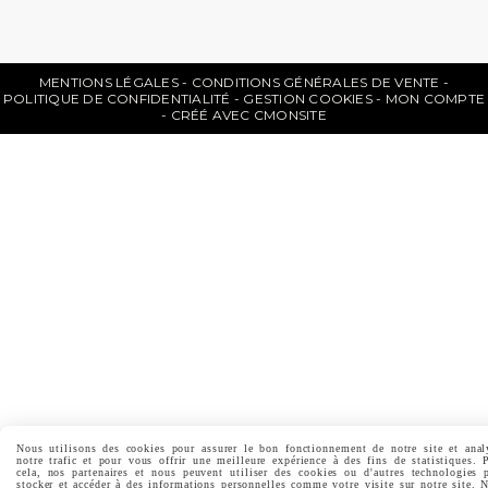
MENTIONS LÉGALES
CONDITIONS GÉNÉRALES DE VENTE
POLITIQUE DE CONFIDENTIALITÉ
GESTION COOKIES
MON COMPTE
CRÉÉ AVEC CMONSITE
Nous utilisons des cookies pour assurer le bon fonctionnement de notre site et anal
notre trafic et pour vous offrir une meilleure expérience à des fins de statistiques. 
cela, nos partenaires et nous peuvent utiliser des cookies ou d'autres technologies 
stocker et accéder à des informations personnelles comme votre visite sur notre site. 