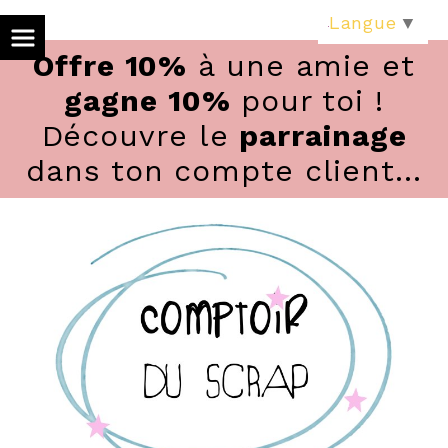
Panneau de gestion des cookies
Langue
▼
Offre 10%
à une amie et
gagne 10%
pour toi !
Découvre le
parrainage
dans ton compte client...