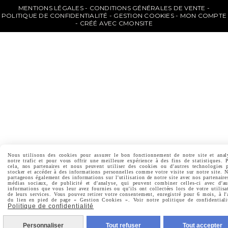
MENTIONS LÉGALES
CONDITIONS GÉNÉRALES DE VENTE
POLITIQUE DE CONFIDENTIALITÉ
GESTION COOKIES
MON COMPTE
CRÉÉ AVEC CMONSITE
Nous utilisons des cookies pour assurer le bon fonctionnement de notre site et anal
notre trafic et pour vous offrir une meilleure expérience à des fins de statistiques. 
cela, nos partenaires et nous peuvent utiliser des cookies ou d'autres technologies 
stocker et accéder à des informations personnelles comme votre visite sur notre site. 
partageons également des informations sur l'utilisation de notre site avec nos partenaire
médias sociaux, de publicité et d'analyse, qui peuvent combiner celles-ci avec d'au
informations que vous leur avez fournies ou qu'ils ont collectées lors de votre utilisa
de leurs services. Vous pouvez retirer votre consentement, enregistré pour 6 mois, à l'
du lien en pied de page « Gestion Cookies ». Voir notre politique de confidentiali
Politique de confidentialité
Personnaliser
Tout refuser
Tout accepter