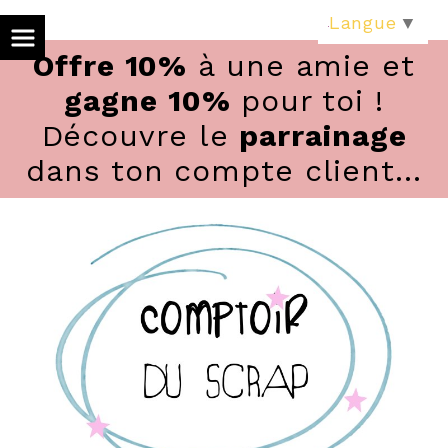
Panneau de gestion des cookies
Langue
▼
Offre 10%
à une amie et
gagne 10%
pour toi !
Découvre le
parrainage
dans ton compte client...