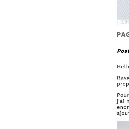
PA
Post
Hell
Ravi
prop
Pour
j'ai
encr
ajou