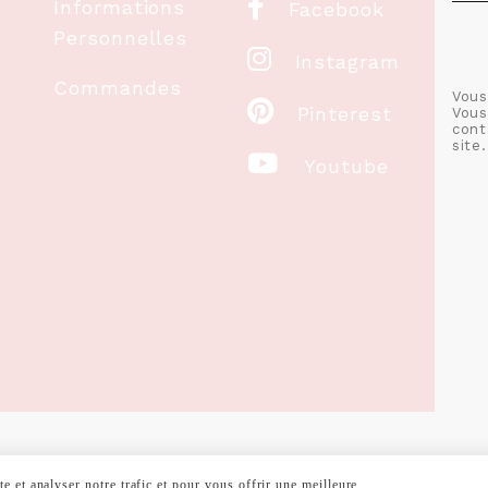

Informations
Facebook
Personnelles

Instagram
Commandes
Vous

Pinterest
Vous
cont
site.

Youtube
 et analyser notre trafic et pour vous offrir une meilleure
RALES DE VENTE
POLITIQUE DE CONFIDENTIALITÉ
GESTION COOKIE