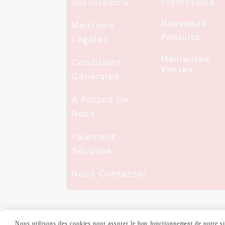
Promotions
Vos livraisons
Nouveaux
Mentions
Produits
Légales
Meilleures
Conditions
Ventes
Générales
A Propos De
Nous
Paiement
Sécurisé
Nous Contacter
Nous utilisons des cookies pour assurer le bon fonctionnement de notre site
MENTIONS LÉGALES
CONDITIONS GÉNÉ