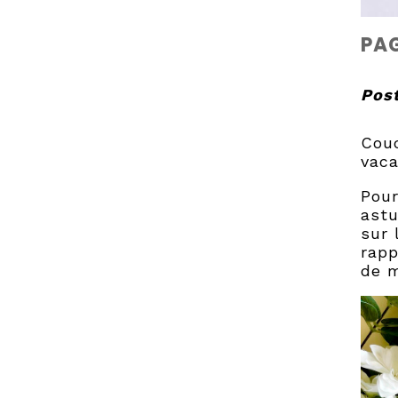
PAG
Pos
Couc
vaca
Pour
astu
sur 
rapp
de 