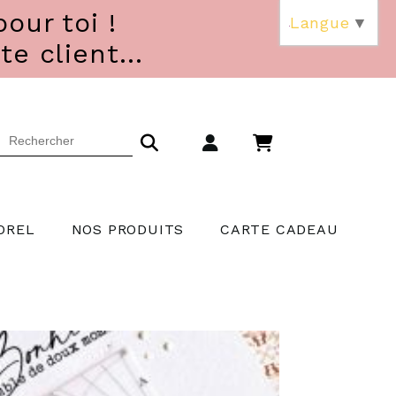
our toi !
Langue
▼
 client...
OREL
NOS PRODUITS
CARTE CADEAU