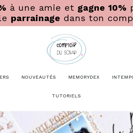
0%
à une amie et
gagne 10%
p
 le
parrainage
dans ton compte
ERS
NOUVEAUTÉS
MEMORYDEX
INTEMP
TUTORIELS