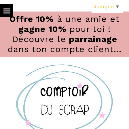
Panneau de gestion des cookies
Langue
▼
Offre 10%
à une amie et
gagne 10%
pour toi !
Découvre le
parrainage
dans ton compte client...