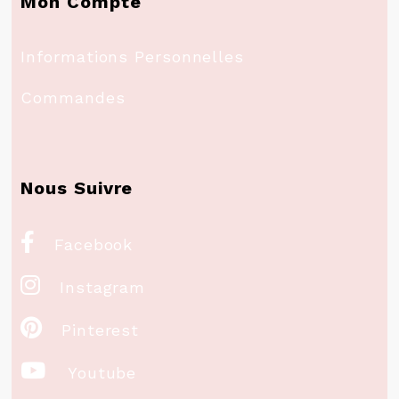
Mon Compte
Informations Personnelles
Commandes
Nous Suivre

Facebook

Instagram

Pinterest

Youtube