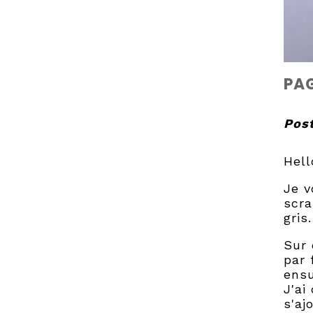
PAG
Post
Hell
Je v
scra
gris.
Sur 
par 
ensu
J'ai
s'aj