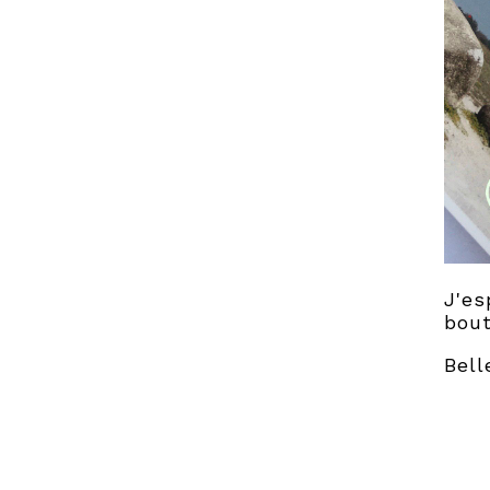
J'es
bout
Bell