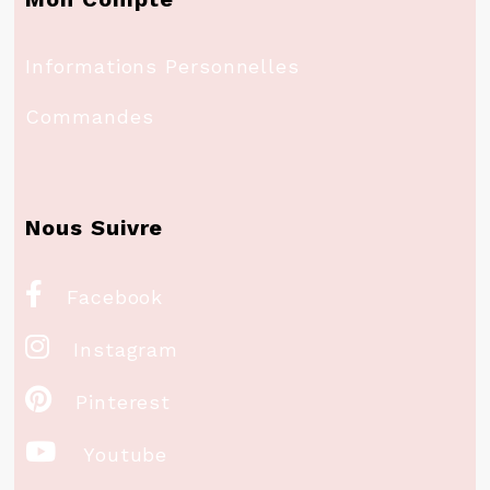
Informations Personnelles
Commandes
Nous Suivre

Facebook

Instagram

Pinterest

Youtube