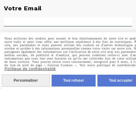
Votre Email
Prénom
Nous utilisons des cookies pour assurer le bon fonctionnement de notre site et anal
notre trafic et pour vous offrir une meilleure expérience à des fins de statistiques. 
cela, nos partenaires et nous peuvent utiliser des cookies ou d'autres technologies 
stocker et accéder à des informations personnelles comme votre visite sur notre site. 
partageons également des informations sur l'utilisation de notre site avec nos partenaire
médias sociaux, de publicité et d'analyse, qui peuvent combiner celles-ci avec d'au
informations que vous leur avez fournies ou qu'ils ont collectées lors de votre utilisa
de leurs services. Vous pouvez retirer votre consentement, enregistré pour 6 mois, à l'
du lien en pied de page « Gestion Cookies ». Voir notre politique de confidentiali
Valider
Politique de confidentialité
Personnaliser
Tout refuser
Tout accepter
Vous pouvez vous désinscrire à tout moment. Vous
trouverez pour cela nos informations de contact dans les
conditions d'utilisation du site.
MENTIONS LÉGALES
CONDITIONS GÉNÉRALES DE VENTE
POLITIQUE DE CONFIDENTIALITÉ
GESTION COOKIES
MON COMPTE