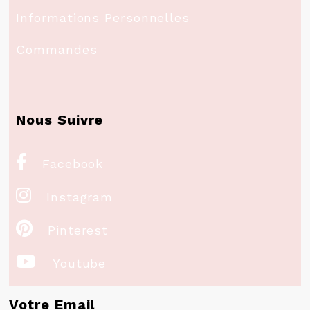
Informations Personnelles
Commandes
Nous Suivre

Facebook

Instagram

Pinterest

Youtube
Votre Email