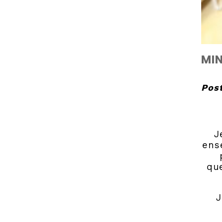
MIN
Post
J
ens
qu
J