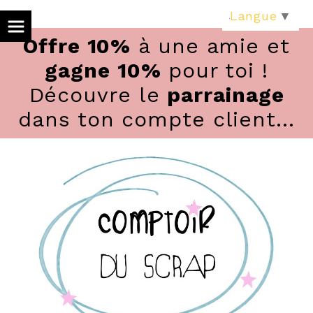
Panneau de gestion des cookies
Langue
▼
Offre 10%
à une amie et
gagne 10%
pour toi !
Découvre le
parrainage
dans ton compte client...