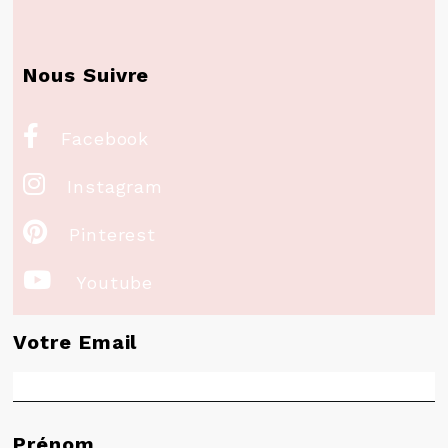
Nous Suivre

Facebook

Instagram

Pinterest

Youtube
Votre Email
Prénom