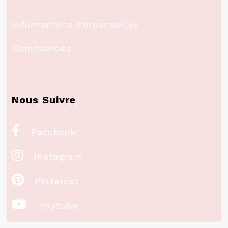
Informations Personnelles
Commandes
Nous Suivre

Facebook

Instagram

Pinterest

Youtube