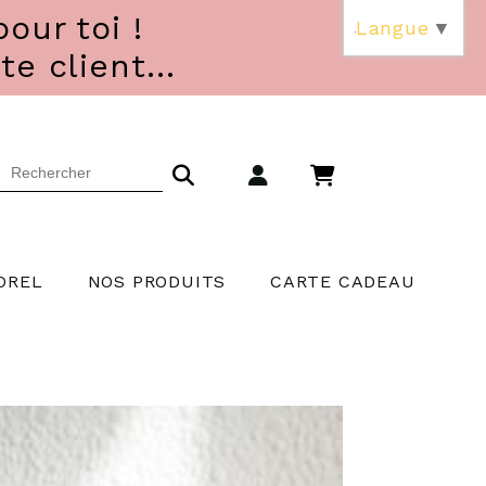
our toi !
Langue
▼
 client...
OREL
NOS PRODUITS
CARTE CADEAU