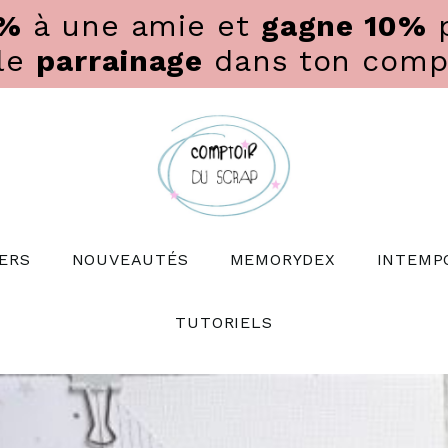
0%
à une amie et
gagne 10%
p
 le
parrainage
dans ton compte
ERS
NOUVEAUTÉS
MEMORYDEX
INTEMP
TUTORIELS