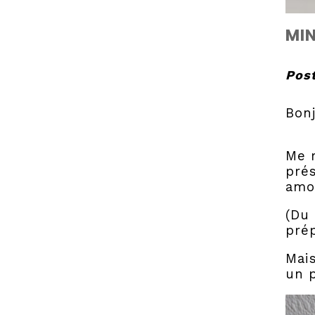
MIN
Post
Bonj
Me r
pré
amo
(Du 
prép
Mais
un p