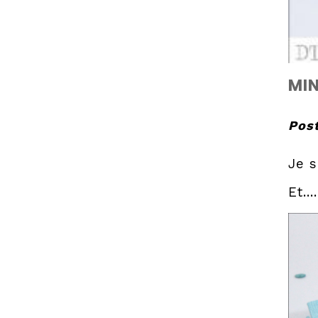
MI
Post
Je s
Et..