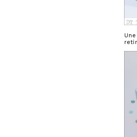
Une 
reti