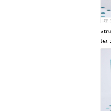
Stru
les 