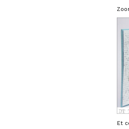
Zoo
Et c