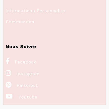
Informations Personnelles
Commandes
Nous Suivre

Facebook

Instagram

Pinterest

Youtube