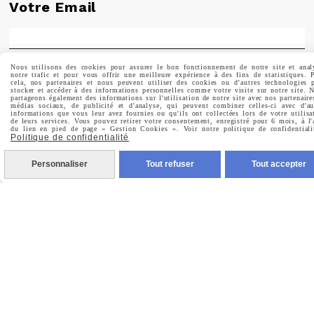
Votre Email
Nous utilisons des cookies pour assurer le bon fonctionnement de notre site et anal
Prénom
notre trafic et pour vous offrir une meilleure expérience à des fins de statistiques. 
cela, nos partenaires et nous peuvent utiliser des cookies ou d'autres technologies 
stocker et accéder à des informations personnelles comme votre visite sur notre site. 
partageons également des informations sur l'utilisation de notre site avec nos partenaire
médias sociaux, de publicité et d'analyse, qui peuvent combiner celles-ci avec d'au
informations que vous leur avez fournies ou qu'ils ont collectées lors de votre utilisa
de leurs services. Vous pouvez retirer votre consentement, enregistré pour 6 mois, à l'
du lien en pied de page « Gestion Cookies ». Voir notre politique de confidentiali
Politique de confidentialité
Valider
Personnaliser
Tout refuser
Tout accepter
Vous pouvez vous désinscrire à tout moment. Vous
trouverez pour cela nos informations de contact dans les
conditions d'utilisation du site.
MENTIONS LÉGALES
CONDITIONS GÉNÉRALES DE VENTE
POLITIQUE DE CONFIDENTIALITÉ
GESTION COOKIES
MON COMPTE
CRÉÉ AVEC CMONSITE