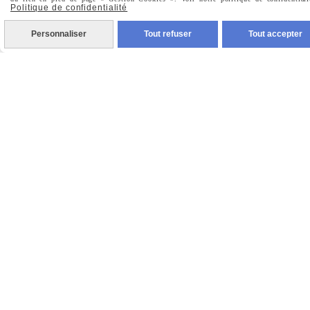
Prénom
Politique de confidentialité
Personnaliser
Tout refuser
Tout accepter
Valider
Vous pouvez vous désinscrire à tout moment. Vous
trouverez pour cela nos informations de contact dans les
conditions d'utilisation du site.
MENTIONS LÉGALES
CONDITIONS GÉNÉRALES DE VENTE
POLITIQUE DE CONFIDENTIALITÉ
GESTION COOKIES
MON COMPTE
CRÉÉ AVEC CMONSITE