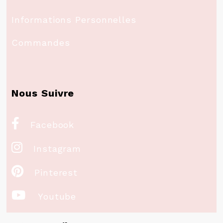
Informations Personnelles
Commandes
Nous Suivre

Facebook

Instagram

Pinterest

Youtube