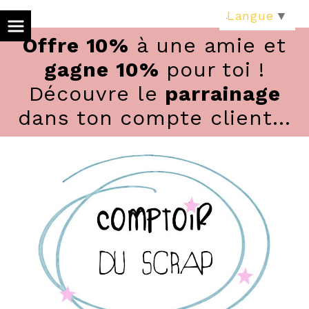
Panneau de gestion des cookies
Langue
▼
Offre 10%
à une amie et
gagne 10%
pour toi !
Découvre le
parrainage
dans ton compte client...