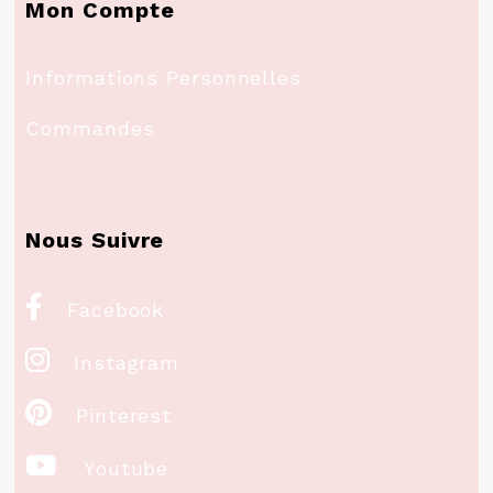
Mon Compte
Informations Personnelles
Commandes
Nous Suivre

Facebook

Instagram

Pinterest

Youtube