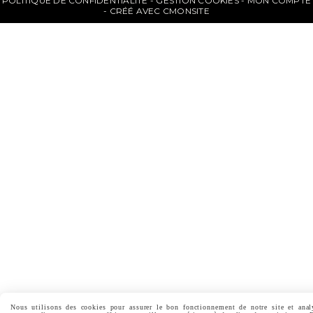
POLITIQUE DE CONFIDENTIALITÉ
GESTION COOKIES
MON COMPTE
CRÉÉ AVEC CMONSITE
Nous utilisons des cookies pour assurer le bon fonctionnement de notre site et anal