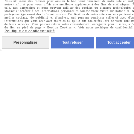

Pinterest
Nous utilisons des cookies pour assurer le bon fonctionnement de notre site et anal
notre trafic et pour vous offrir une meilleure expérience à des fins de statistiques. 
cela, nos partenaires et nous peuvent utiliser des cookies ou d'autres technologies 
stocker et accéder à des informations personnelles comme votre visite sur notre site. 

partageons également des informations sur l'utilisation de notre site avec nos partenaire
Youtube
médias sociaux, de publicité et d'analyse, qui peuvent combiner celles-ci avec d'au
informations que vous leur avez fournies ou qu'ils ont collectées lors de votre utilisa
de leurs services. Vous pouvez retirer votre consentement, enregistré pour 6 mois, à l'
du lien en pied de page « Gestion Cookies ». Voir notre politique de confidentiali
Politique de confidentialité
Votre Email
Personnaliser
Tout refuser
Tout accepter
Prénom
Valider
Vous pouvez vous désinscrire à tout moment. Vous
trouverez pour cela nos informations de contact dans les
conditions d'utilisation du site.