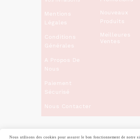
Nouveaux
Mentions
Produits
Légales
Meilleures
Conditions
Ventes
Générales
A Propos De
Nous
Paiement
Sécurisé
Nous Contacter
Nous utilisons des cookies pour assurer le bon fonctionnement de notre site
MENTIONS LÉGALES
CONDITIONS GÉNÉ