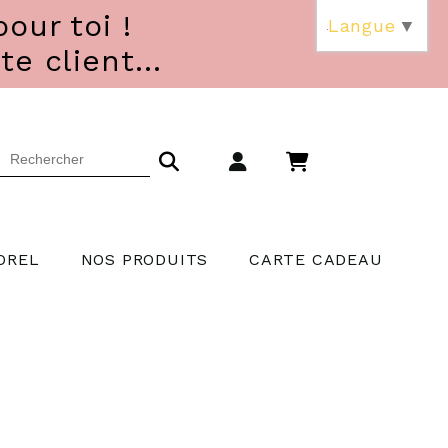
our toi !
Langue
▼
 client...
OREL
NOS PRODUITS
CARTE CADEAU