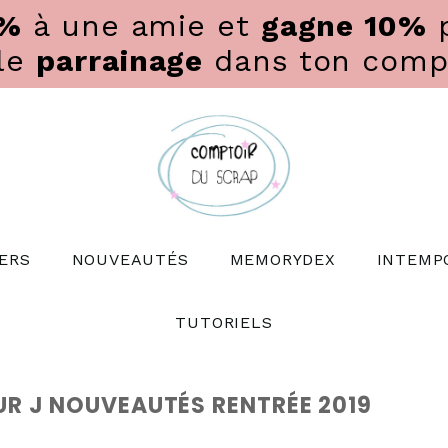
0%
à une amie et
gagne 10%
p
 le
parrainage
dans ton compte
ERS
NOUVEAUTÉS
MEMORYDEX
INTEMP
TUTORIELS
R J NOUVEAUTÉS RENTRÉE 2019