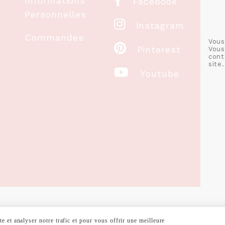
Informations
Facebook
Personnelles

Instagram
Commandes
Vous

Pinterest
Vous
cont
site.

Youtube
 et analyser notre trafic et pour vous offrir une meilleure
RALES DE VENTE
POLITIQUE DE CONFIDENTIALITÉ
GESTION COOKIE