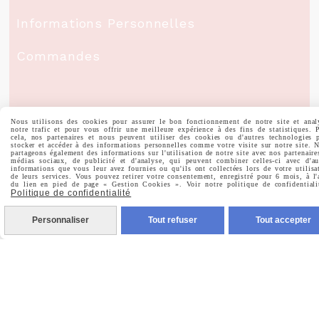
Informations Personnelles
Commandes
Nous utilisons des cookies pour assurer le bon fonctionnement de notre site et anal
Nous Suivre
notre trafic et pour vous offrir une meilleure expérience à des fins de statistiques. 
cela, nos partenaires et nous peuvent utiliser des cookies ou d'autres technologies 
stocker et accéder à des informations personnelles comme votre visite sur notre site. 
partageons également des informations sur l'utilisation de notre site avec nos partenaire
médias sociaux, de publicité et d'analyse, qui peuvent combiner celles-ci avec d'au

informations que vous leur avez fournies ou qu'ils ont collectées lors de votre utilisa
Facebook
de leurs services. Vous pouvez retirer votre consentement, enregistré pour 6 mois, à l'
du lien en pied de page « Gestion Cookies ». Voir notre politique de confidentiali
Politique de confidentialité

Instagram
Personnaliser
Tout refuser
Tout accepter

Pinterest

Youtube
Votre Email