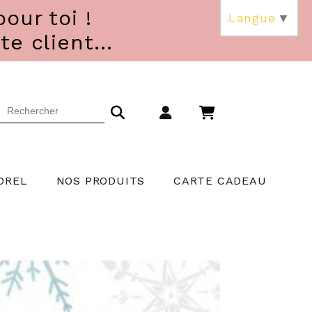
our toi !
Langue
▼
 client...
OREL
NOS PRODUITS
CARTE CADEAU