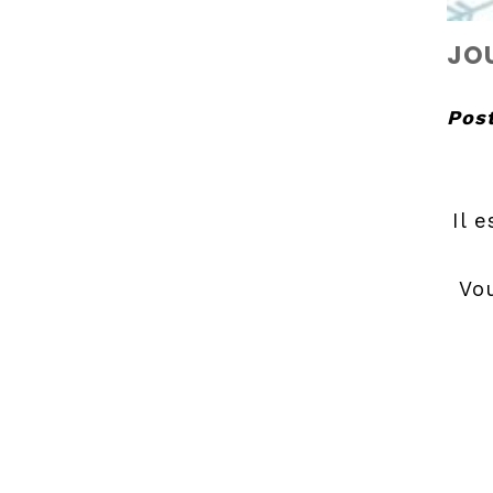
JO
Post
Il 
Vou