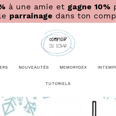
0%
à une amie et
gagne 10%
p
 le
parrainage
dans ton compte
ERS
NOUVEAUTÉS
MEMORYDEX
INTEMP
TUTORIELS