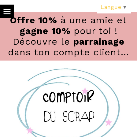
Panneau de gestion des cookies
Langue
▼
Offre 10%
à une amie et
gagne 10%
pour toi !
Découvre le
parrainage
dans ton compte client...