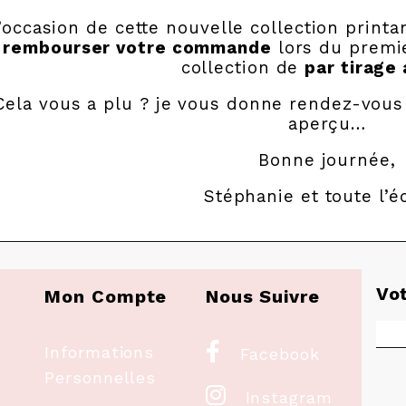
l’occasion de cette nouvelle collection print
rembourser votre commande
lors du premie
collection de
par tirage 
Cela vous a plu ? je vous donne rendez-vou
aperçu…
Bonne journée,
Stéphanie et toute l’é
Vo
Mon Compte
Nous Suivre

Informations
Facebook
Personnelles

Instagram