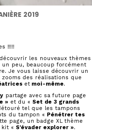
NIÈRE 2019
 !!!!!
re découvrir les nouveaux thèmes
rs un peu, beaucoup forcément
ure. Je vous laisse découvrir un
x zooms des réalisations que
éatrices
et
moi-même
.
ly
partage avec sa future page
e »
et du «
Set de 3 grands
détouré tel que les tampons
ots du tampon «
Pénétrer tes
ette page, un badge XL thème
 kit «
S'évader explorer »
.