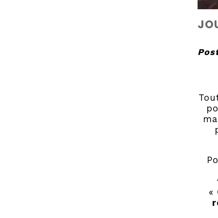
JOU
Post
Tou
po
mai
Po
«
r