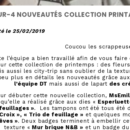
R-4 NOUVEAUTÉS COLLECTION PRINTA
é le 25/02/2019
Coucou les scrappeuses
te l’équipe a bien travaillé afin de vous fai
ur cette collection de printemps : des fleu
s aussi les city-trip sans oublier de la text
peu plus en détails les nouveautés grâce au
l’équipe DT
mais aussi de lapart
des cr
ur débuter cette nouvelle collection,
MsEmi
qu’elle a réalisé grâce aux dies «
Esperluett
feuillages »
. Les tampons ont été tous été 
Croix », « Trio de feuillage »
et quelques m
êves »
. Deux badges terminent à embellir c
texture «
Mur brique N&B »
et un badge du