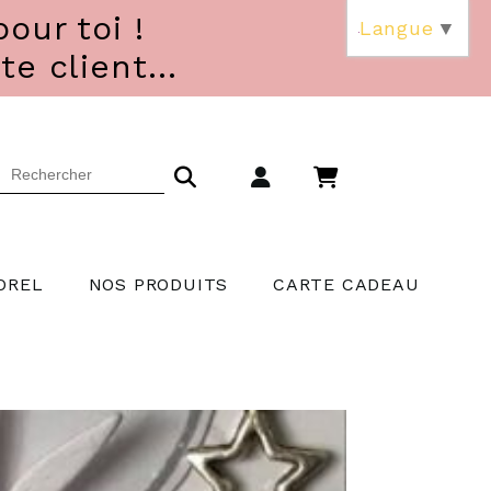
our toi !
Langue
▼
 client...
OREL
NOS PRODUITS
CARTE CADEAU