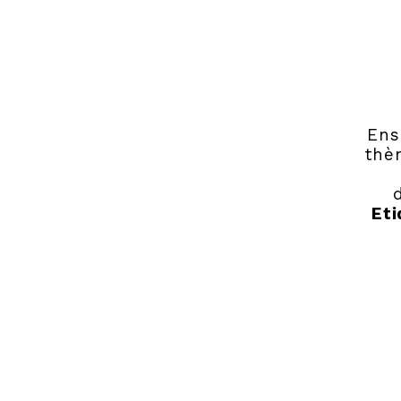
Ens
thè
Eti