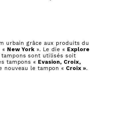
m urbain grâce aux produits du
é «
New York
». Le die «
Explore
 tampons sont utilisés soit
les tampons «
Evasion, Croix,
e nouveau le tampon «
Croix »
.