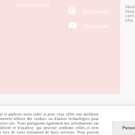
Commandes
Vous

Pinterest
Vous
cont
site.

Youtube
RALES DE VENTE
POLITIQUE DE CONFIDENTIALITÉ
GESTION COOKIE
 et analyser notre trafic et pour vous offrir une meilleure
 peuvent utiliser des cookies ou d'autres technologies pour
 notre site. Nous partageons également des informations sur
Perso
ublicité et d'analyse, qui peuvent combiner celles-ci avec
s lors de votre utilisation de leurs services. Vous pouvez