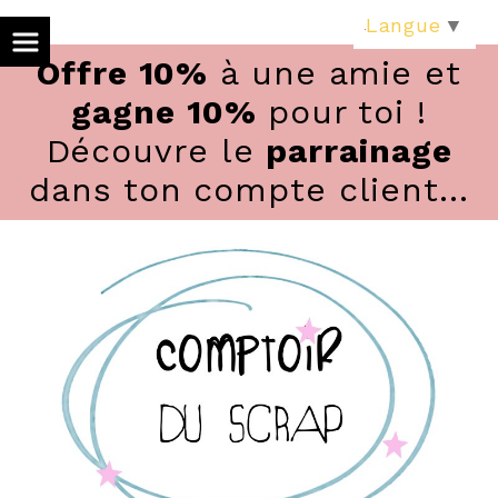
Panneau de gestion des cookies
Langue
▼
Offre 10%
à une amie et
gagne 10%
pour toi !
Découvre le
parrainage
dans ton compte client...