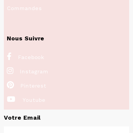
Commandes
Nous Suivre

Facebook

Instagram

Pinterest

Youtube
Votre Email