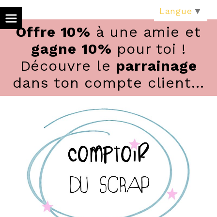
Panneau de gestion des cookies
Langue
▼
Offre 10%
à une amie et
gagne 10%
pour toi !
Découvre le
parrainage
dans ton compte client...