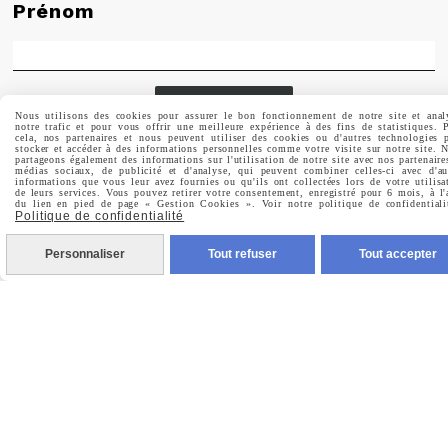
Prénom
Valider
Nous utilisons des cookies pour assurer le bon fonctionnement de notre site et anal
notre trafic et pour vous offrir une meilleure expérience à des fins de statistiques. 
cela, nos partenaires et nous peuvent utiliser des cookies ou d'autres technologies 
stocker et accéder à des informations personnelles comme votre visite sur notre site. 
Vous pouvez vous désinscrire à tout moment. Vous
partageons également des informations sur l'utilisation de notre site avec nos partenaire
médias sociaux, de publicité et d'analyse, qui peuvent combiner celles-ci avec d'au
trouverez pour cela nos informations de contact dans les
informations que vous leur avez fournies ou qu'ils ont collectées lors de votre utilisa
conditions d'utilisation du site.
de leurs services. Vous pouvez retirer votre consentement, enregistré pour 6 mois, à l'
du lien en pied de page « Gestion Cookies ». Voir notre politique de confidentiali
Politique de confidentialité
Personnaliser
Tout refuser
Tout accepter
MENTIONS LÉGALES
CONDITIONS GÉNÉRALES DE VENTE
POLITIQUE DE CONFIDENTIALITÉ
GESTION COOKIES
MON COMPTE
CRÉÉ AVEC CMONSITE