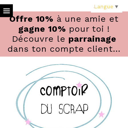
Panneau de gestion des cookies
Langue
▼
Offre 10%
à une amie et
gagne 10%
pour toi !
Découvre le
parrainage
dans ton compte client...