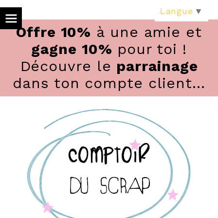
Panneau de gestion des cookies
Langue
▼
Offre 10%
à une amie et
gagne 10%
pour toi !
Découvre le
parrainage
dans ton compte client...