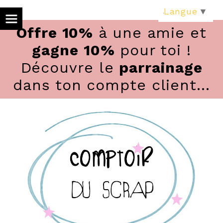
Panneau de gestion des cookies
Langue
▼
Offre 10%
à une amie et
gagne 10%
pour toi !
Découvre le
parrainage
dans ton compte client...