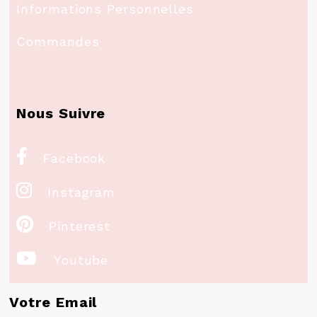
Informations Personnelles
Commandes
Nous Suivre

Facebook

Instagram

Pinterest

Youtube
Votre Email