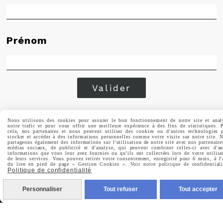
Prénom
Valider
Vous pouvez vous désinscrire à tout moment. Vous
trouverez pour cela nos informations de contact dans les
Nous utilisons des cookies pour assurer le bon fonctionnement de notre site et anal
notre trafic et pour vous offrir une meilleure expérience à des fins de statistiques. 
conditions d'utilisation du site.
cela, nos partenaires et nous peuvent utiliser des cookies ou d'autres technologies 
stocker et accéder à des informations personnelles comme votre visite sur notre site. 
partageons également des informations sur l'utilisation de notre site avec nos partenaire
médias sociaux, de publicité et d'analyse, qui peuvent combiner celles-ci avec d'au
informations que vous leur avez fournies ou qu'ils ont collectées lors de votre utilisa
de leurs services. Vous pouvez retirer votre consentement, enregistré pour 6 mois, à l'
du lien en pied de page « Gestion Cookies ». Voir notre politique de confidentiali
Politique de confidentialité
MENTIONS LÉGALES
CONDITIONS GÉNÉRALES DE VENTE
Personnaliser
Tout refuser
Tout accepter
POLITIQUE DE CONFIDENTIALITÉ
GESTION COOKIES
MON COMPTE
CRÉÉ AVEC CMONSITE