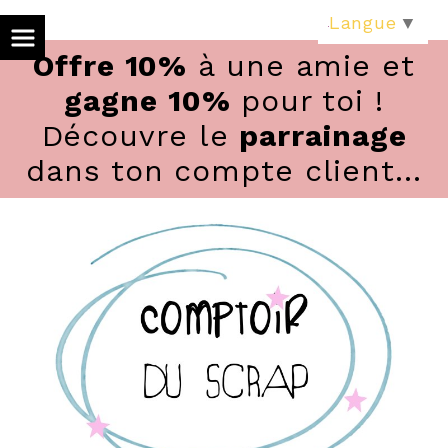
Panneau de gestion des cookies
Langue
▼
Offre 10%
à une amie et
gagne 10%
pour toi !
Découvre le
parrainage
dans ton compte client...